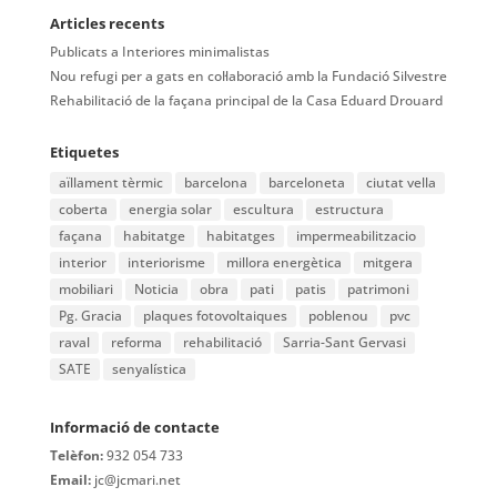
Articles recents
Publicats a Interiores minimalistas
Nou refugi per a gats en col·laboració amb la Fundació Silvestre
Rehabilitació de la façana principal de la Casa Eduard Drouard
Etiquetes
aïllament tèrmic
barcelona
barceloneta
ciutat vella
coberta
energia solar
escultura
estructura
façana
habitatge
habitatges
impermeabilitzacio
interior
interiorisme
millora energètica
mitgera
mobiliari
Noticia
obra
pati
patis
patrimoni
Pg. Gracia
plaques fotovoltaiques
poblenou
pvc
raval
reforma
rehabilitació
Sarria-Sant Gervasi
SATE
senyalística
Informació de contacte
Telèfon:
932 054 733
Email:
jc@jcmari.net