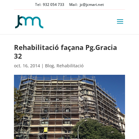
932 054 733
jc@jcmari.net
Rehabilitació façana Pg.Gracia
32
oct. 16, 2014
|
Blog
,
Rehabilitació