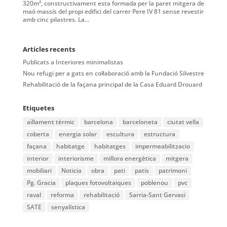
320m², constructivament esta formada per la paret mitgera de
maó massís del propi edifici del carrer Pere IV 81 sense revestir
amb cinc pilastres. La...
Articles recents
Publicats a Interiores minimalistas
Nou refugi per a gats en col·laboració amb la Fundació Silvestre
Rehabilitació de la façana principal de la Casa Eduard Drouard
Etiquetes
aïllament tèrmic
barcelona
barceloneta
ciutat vella
coberta
energia solar
escultura
estructura
façana
habitatge
habitatges
impermeabilitzacio
interior
interiorisme
millora energètica
mitgera
mobiliari
Noticia
obra
pati
patis
patrimoni
Pg. Gracia
plaques fotovoltaiques
poblenou
pvc
raval
reforma
rehabilitació
Sarria-Sant Gervasi
SATE
senyalística