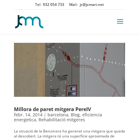
932 054 733
jc@jcmari.net
Millora de paret mitgera PereIV
febr. 14, 2014
|
barcelona
,
Blog
,
eficiencia
energetica
,
Rehabilitació mitgeres
La situació de la Benzinera ha generat una mitgera que queda
al descobert. La mitgera té una superfície aproximada de