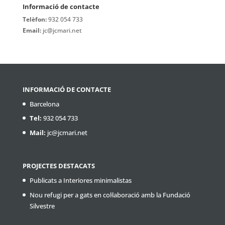
Informació de contacte
Telèfon:
932 054 733
Email:
jc@jcmari.net
INFORMACIÓ DE CONTACTE
Barcelona
Tel:
932 054 733
Mail:
jc@jcmari.net
PROJECTES DESTACATS
Publicats a Interiores minimalistas
Nou refugi per a gats en col·laboració amb la Fundació
Silvestre