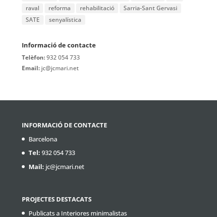
raval
reforma
rehabilitació
Sarria-Sant Gervasi
SATE
senyalística
Informació de contacte
Telèfon:
932 054 733
Email:
jc@jcmari.net
INFORMACIÓ DE CONTACTE
Barcelona
Tel:
932 054 733
Mail:
jc@jcmari.net
PROJECTES DESTACATS
Publicats a Interiores minimalistas