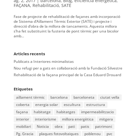
ag. 2, 2017
|
barcelona
,
Blog
,
eficiencia energetica
,
FAÇANA
,
Rehabilitació
,
SATE
Fase de projecte de rehabilitació de façanes amb incorporació
de Sistema d’Aïllament Tèrmic Exterior (SATE) i projecte i
direcció d’obra de la millora de tancaments. Aquesta millora
s’ha fet substituint la fusteria de pont tèrmic per una bicolor
amb...
Articles recents
Publicats a Interiores minimalistas
Nou refugi per a gats en col·laboració amb la Fundació Silvestre
Rehabilitació de la façana principal de la Casa Eduard Drouard
Etiquetes
aïllament tèrmic
barcelona
barceloneta
ciutat vella
coberta
energia solar
escultura
estructura
façana
habitatge
habitatges
impermeabilitzacio
interior
interiorisme
millora energètica
mitgera
mobiliari
Noticia
obra
pati
patis
patrimoni
Pg. Gracia
plaques fotovoltaiques
poblenou
pvc