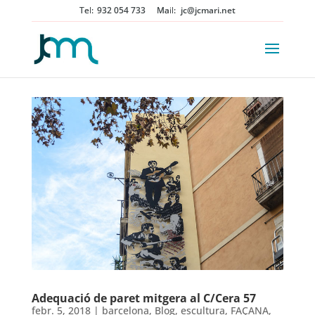
932 054 733
jc@jcmari.net
Adequació de paret mitgera al C/Cera 57
febr. 5, 2018
|
barcelona
,
Blog
,
escultura
,
FAÇANA
,