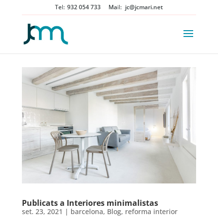
932 054 733
jc@jcmari.net
Publicats a Interiores minimalistas
set. 23, 2021
|
barcelona
,
Blog
,
reforma interior