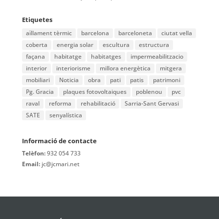
Etiquetes
aïllament tèrmic
barcelona
barceloneta
ciutat vella
coberta
energia solar
escultura
estructura
façana
habitatge
habitatges
impermeabilitzacio
interior
interiorisme
millora energètica
mitgera
mobiliari
Noticia
obra
pati
patis
patrimoni
Pg. Gracia
plaques fotovoltaiques
poblenou
pvc
raval
reforma
rehabilitació
Sarria-Sant Gervasi
SATE
senyalística
Informació de contacte
Telèfon:
932 054 733
Email:
jc@jcmari.net