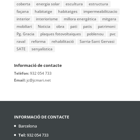
coberta
energia solar
escultura
estructura
façana
habitatge
habitatges
impermeabilitzacio
interior
interiorisme
millora energètica
mitgera
mobiliari
Noticia
obra
pati
patis
patrimoni
Pg. Gracia
plaques fotovoltaiques
poblenou
pvc
raval
reforma
rehabilitació
Sarria-Sant Gervasi
SATE
senyalística
Informació de contacte
Telèfon:
932 054 733
Email:
jc@jcmari.net
INFORMACIÓ DE CONTACTE
Barcelona
Tel:
932 054 733