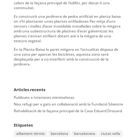
colors de la façana principal de l’edifici, per donar-li una
continuïtat.
Es construirà una jardinera de pedra artificial en planta baixa
on s’hi plantaran unes plantes enfiladisses Per mitja d’uns
tensors i malles d’acer inoxidable instal·lades sobre la mitgera
amb una subestructura de platines d’acer galvanitzat les
plantes s’aniran enfilant dotant així a la mitgera de una
textura vegetal.
En la Planta Baixa la paret mitgera en l’actualitat disposa de
una zona per aparcar les bicicletes, aquesta zona serà
desplaçada per a no interferir amb la construcció de la
jardinera.
Articles recents
Publicats a Interiores minimalistas
Nou refugi per a gats en col·laboració amb la Fundació Silvestre
Rehabilitació de la façana principal de la Casa Eduard Drouard
Etiquetes
aïllament tèrmic
barcelona
barceloneta
ciutat vella