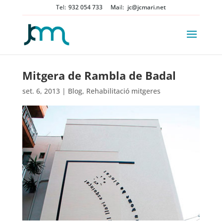
932 054 733
jc@jcmari.net
Mitgera de Rambla de Badal
set. 6, 2013
|
Blog
,
Rehabilitació mitgeres