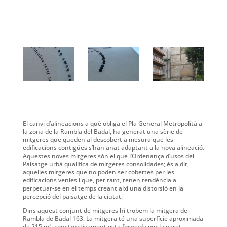
El canvi d’alineacions a què obliga el Pla General Metropolità a
la zona de la Rambla del Badal, ha generat una sèrie de
mitgeres que queden al descobert a mesura que les
edificacions contigües s’han anat adaptant a la nova alineació.
Aquestes noves mitgeres són el que l’Ordenança d’usos del
Paisatge urbà qualifica de mitgeres consolidades; és a dir,
aquelles mitgeres que no poden ser cobertes per les
edificacions venies i que, per tant, tenen tendència a
perpetuar-se en el temps creant així una distorsió en la
percepció del paisatge de la ciutat.
Dins aquest conjunt de mitgeres hi trobem la mitgera de
Rambla de Badal 163. La mitgera té una superfície aproximada
de 215 m², constructivament esta formada per la paret