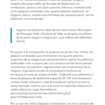
mitgera del propi edifici de Rambla de Badal amb un
arrebossat i pintat a les dues plantes inferiors i revestit amb
unes plaques ondulades a les quatre plantes superiors. La
mitgera, doncs, només esta formada per aquesta paret, sense
aïllament ni envà pluvial.
Seguint les directrius dels tècnics del Institut Municipal
de Paisatge Urbà i Qualitat de Vida, es proposa la millora
de la paret mitgera mitjançant, una millora del aïllament
tèrmic.
En quant a la composició, es proposa en primer lloc, retirar les
plaques ondulades que revesteixen les quatre plantes
superiors de la mitgera per posteriorment repicar les pilastres
utilitzades com a suport per a la construcció de l’envà pluvial
no existent actualment, regularitzant així el parament de la
mitgera. S’igualarà també el coronament horitzontal
rematant-lo amb un ampit metàl·lic. S’aplicarà una aïllament a
base de plaques de poliestirè expandit de 100 mm d’espessor
inclosa malla reforçant, capa d’anivellació i pintura a tota la
zona repicada, mentre que a la zona no repicada s’aplicarà la
malla reforçant, capa d’anivellació i
pintura.http://jcmari.es/wp-admin/post.php?
post=4736&action=edit
Per a triar els colors d’aquest revestiment, es té en compte els